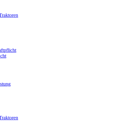
Traktoren
ftpflicht
icht
istung
Traktoren