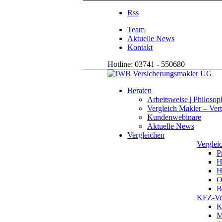
Rss
Team
Aktuelle News
Kontakt
Hotline: 03741 - 550680
Beraten
Arbeitsweise | Philosop
Vergleich Makler – Vert
Kundenwebinare
Aktuelle News
Vergleichen
Vergleic
P
H
H
O
B
KFZ-Ver
K
M