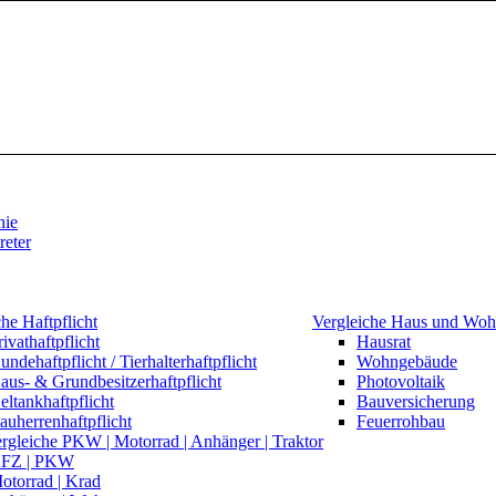
hie
reter
he Haftpflicht
Vergleiche Haus und Wo
rivathaftpflicht
Hausrat
undehaftpflicht / Tierhalterhaftpflicht
Wohngebäude
aus- & Grundbesitzerhaftpflicht
Photovoltaik
eltankhaftpflicht
Bauversicherung
auherrenhaftpflicht
Feuerrohbau
gleiche PKW | Motorrad | Anhänger | Traktor
FZ | PKW
otorrad | Krad