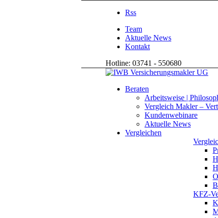
Rss
Team
Aktuelle News
Kontakt
Hotline: 03741 - 550680
Beraten
Arbeitsweise | Philosop
Vergleich Makler – Vert
Kundenwebinare
Aktuelle News
Vergleichen
Vergleic
P
H
H
O
B
KFZ-Ver
K
M