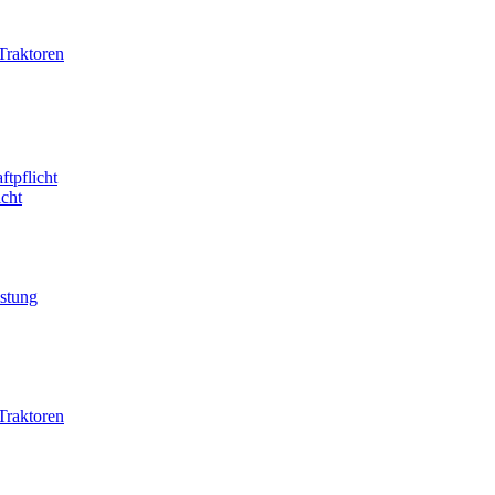
Traktoren
ftpflicht
icht
istung
Traktoren