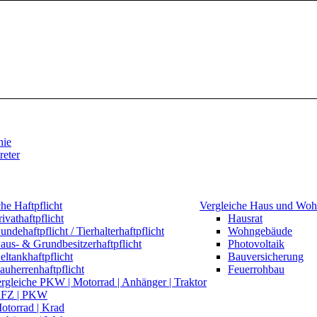
hie
reter
he Haftpflicht
Vergleiche Haus und Wo
rivathaftpflicht
Hausrat
undehaftpflicht / Tierhalterhaftpflicht
Wohngebäude
aus- & Grundbesitzerhaftpflicht
Photovoltaik
eltankhaftpflicht
Bauversicherung
auherrenhaftpflicht
Feuerrohbau
gleiche PKW | Motorrad | Anhänger | Traktor
FZ | PKW
otorrad | Krad