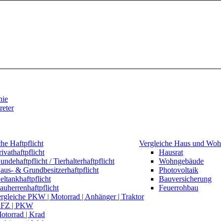
hie
reter
he Haftpflicht
Vergleiche Haus und Wo
rivathaftpflicht
Hausrat
undehaftpflicht / Tierhalterhaftpflicht
Wohngebäude
aus- & Grundbesitzerhaftpflicht
Photovoltaik
eltankhaftpflicht
Bauversicherung
auherrenhaftpflicht
Feuerrohbau
gleiche PKW | Motorrad | Anhänger | Traktor
FZ | PKW
otorrad | Krad