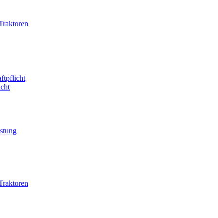
Traktoren
ftpflicht
icht
istung
Traktoren