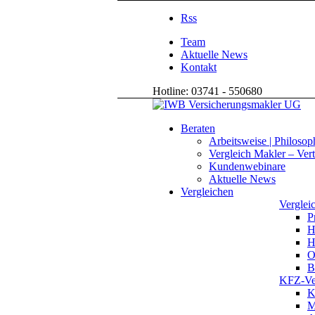
Rss
Team
Aktuelle News
Kontakt
Hotline: 03741 - 550680
Beraten
Arbeitsweise | Philosop
Vergleich Makler – Vert
Kundenwebinare
Aktuelle News
Vergleichen
Vergleic
P
H
H
O
B
KFZ-Ver
K
M